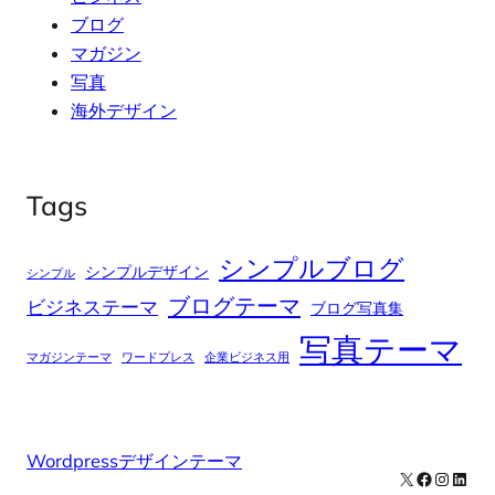
ブログ
マガジン
写真
海外デザイン
Tags
シンプルブログ
シンプルデザイン
シンプル
ブログテーマ
ビジネステーマ
ブログ写真集
写真テーマ
マガジンテーマ
ワードプレス
企業ビジネス用
Wordpressデザインテーマ
X
Facebook
Instag
Linke