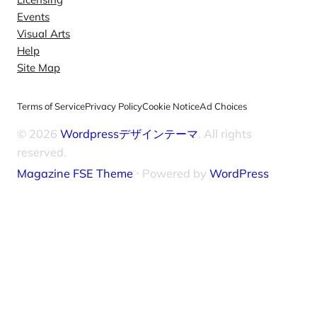
Events
Visual Arts
Help
Site Map
Terms of Service
Privacy Policy
Cookie Notice
Ad Choices
© 2026
Wordpressデザインテーマ
. All rights
reserved.
Magazine FSE Theme
⋅ Powered by
WordPress