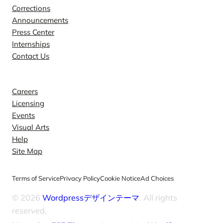
Corrections
Announcements
Press Center
Internships
Contact Us
Explore
Careers
Licensing
Events
Visual Arts
Help
Site Map
Terms of Service
Privacy Policy
Cookie Notice
Ad Choices
© 2026
Wordpressデザインテーマ
. All rights
reserved.