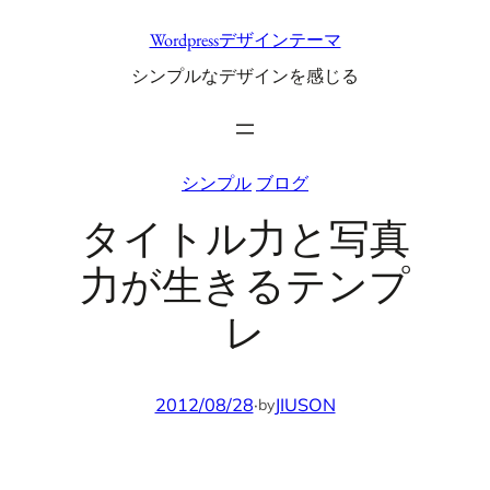
内
Wordpressデザインテーマ
容
シンプルなデザインを感じる
を
ス
キ
ッ
シンプル
ブログ
プ
タイトル力と写真
力が生きるテンプ
レ
2012/08/28
·
JIUSON
by