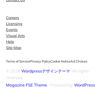
Explore
Careers
Licensing
Events
Visual Arts
Help
Site Map
Terms of Service
Privacy Policy
Cookie Notice
Ad Choices
© 2026
Wordpressデザインテーマ
. All rights
reserved.
Magazine FSE Theme
⋅ Powered by
WordPress