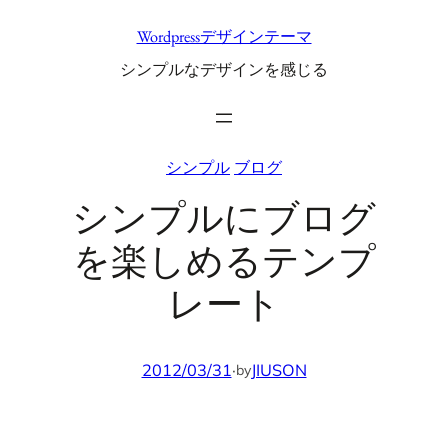
内
Wordpressデザインテーマ
容
シンプルなデザインを感じる
を
ス
キ
ッ
シンプル
ブログ
プ
シンプルにブログ
を楽しめるテンプ
レート
2012/03/31
·
JIUSON
by