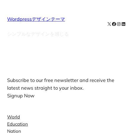
Wordpressデザインテーマ
X
Facebook
Instag
Linke
シンプルなデザインを感じる
Our Newsletters
Subscribe to our free newsletter and receive the
latest news straight to your inbox.
Signup Now
News
World
Education
Nation