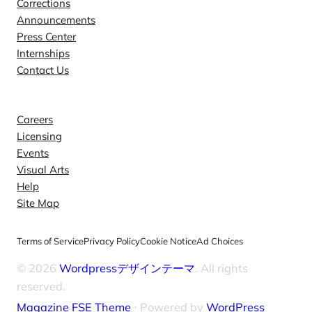
Corrections
Announcements
Press Center
Internships
Contact Us
Explore
Careers
Licensing
Events
Visual Arts
Help
Site Map
Terms of Service
Privacy Policy
Cookie Notice
Ad Choices
© 2026
Wordpressデザインテーマ
. All rights
reserved.
Magazine FSE Theme
⋅ Powered by
WordPress