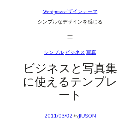
内
Wordpressデザインテーマ
容
シンプルなデザインを感じる
を
ス
キ
ッ
シンプル
ビジネス
写真
プ
ビジネスと写真集
に使えるテンプレ
ート
2011/03/02
·
JIUSON
by