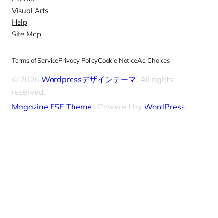
Visual Arts
Help
Site Map
Terms of Service
Privacy Policy
Cookie Notice
Ad Choices
© 2026
Wordpressデザインテーマ
. All rights
reserved.
Magazine FSE Theme
⋅ Powered by
WordPress