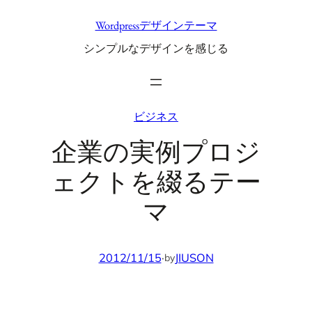
内
Wordpressデザインテーマ
容
シンプルなデザインを感じる
を
ス
キ
ッ
ビジネス
プ
企業の実例プロジ
ェクトを綴るテー
マ
2012/11/15
·
JIUSON
by