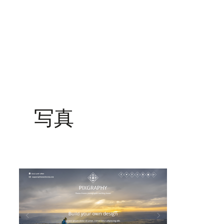
内
容
を
ス
キ
ッ
プ
写真