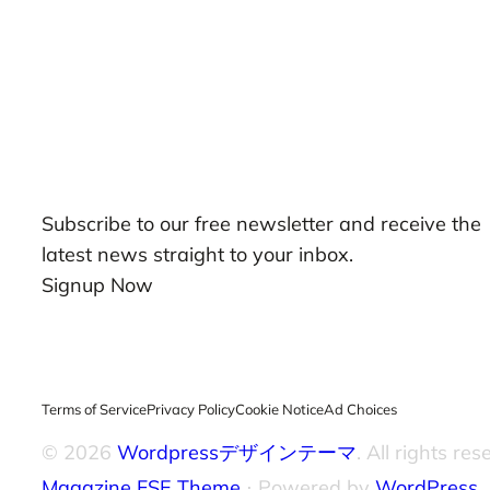
Our Newsletters
Subscribe to our free newsletter and receive the
latest news straight to your inbox.
Signup Now
Terms of Service
Privacy Policy
Cookie Notice
Ad Choices
© 2026
Wordpressデザインテーマ
. All rights res
Magazine FSE Theme
⋅ Powered by
WordPress