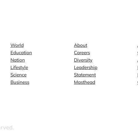
News
Company
World
About
Education
Careers
Nation
Diversity
Lifestyle
Leadership
Science
Statement
Business
Masthead
erved.