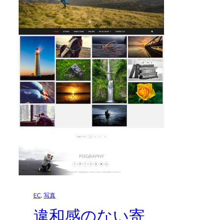
EC
, 
写真
違和感のない寄